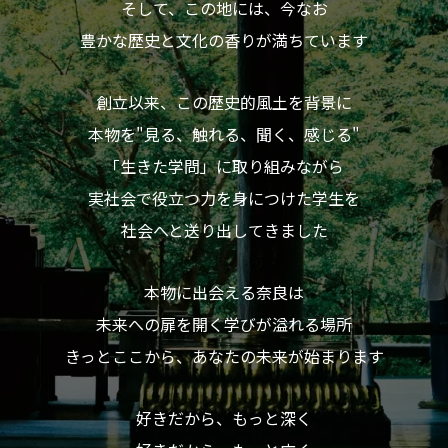
そして、この地には、今なお
附属施設
豊かな歴史と文化の香りが満ちています
創立以来、この歴史的風土を背景に
本物を"見る、触れる、聞く、感じる"
「生きた学問」に取り組みながら
実社会で役立つ力を身につけた学生を
受験生の方へ
在学生の方へ
社会へと送り出してきました
卒業生の方へ
一般・企業の方
本物に出会える奈良は
未来への扉を開く学びが溢れる場所
地歴甲子園
法人本部
きっとここから、あなたの未来が始まります
好きだから、もっと深く