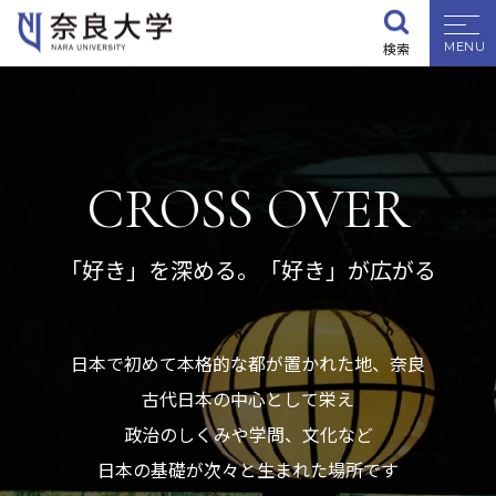
ホーム
大学紹介
CROSS OVER
検索
大学紹介
学部・大学院
CROSS OVER
入試情報
「好き」を深める。「好き」が広がる
学生生活
日本で初めて本格的な都が置かれた地、奈良
就職・資格
古代日本の中心として栄え
政治のしくみや学問、文化など
研究・地域連携
日本の基礎が次々と生まれた場所です