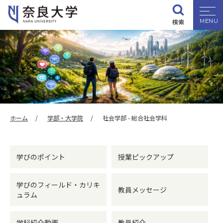
検索
大学紹介
学部・大学院
入試情報
ホーム
学部・大学院
社会学部 - 総合社会学科
学生生活
学びのポイント
授業ピックアップ
就職・資格
学びのフィールド・
カリキ
教員メッセージ
ュラム
研究・地域連携
学科紹介動画
教員紹介