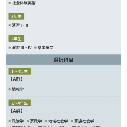
社会体験実習
3年生
演習 I・II
4年生
演習 III・IV
卒業論文
選択科目
1～4年生
【A群】
情報学
2～4年生
【A群】
政治学
家政学
地域社会学
家族社会学