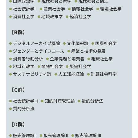
国際政治学
現代社会と哲学
現代社会と倫理
社会統計学 I
産業社会学
情報社会学
環境社会学
消費社会学
地域政策学
経済社会学
【B群】
デジタルアーカイブ概論
文化情報論
国際社会学
ジェンダーとライフコース
産業と技術の発展
消費者行動分析
企業倫理と消費者
組織社会学
地域行政学
開発社会学
災害社会学
サステナビリティ論
人工知能概論
計算社会科学
【C群】
社会統計学 II
知的財産管理論
量的分析法
質的分析法
【D群】
販売管理論 I
販売管理論 II
販売管理論 III