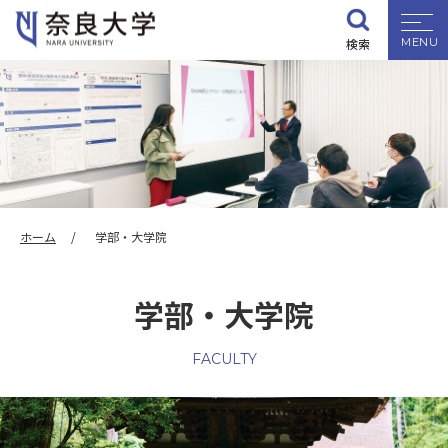
検索
大学紹介
学部・大学院
入試情報
ホーム
学部・大学院
学生生活
学部・大学院
就職・資格
FACULTY
研究・地域連携