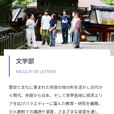
附属施設
受験生の方へ
在学生の方へ
文学部
卒業生の方へ
一般・企業の方
FACULTY OF LETTERS
地歴甲子園
法人本部
歴史と文化に恵まれた奈良の地の利を活かし古代か
ら現代、奈良から日本、そして世界各地に探求エリ
アを広げバラエティーに富んだ教育・研究を展開。
少人数制での講読や演習、さまざまな実習を通し